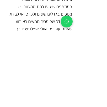
המוזמנים שיגיעו לבת המצווה, יש 
מסכים בגדלים שונים ולכן כדאי לבדוק 
איזה גודל של מסך מתאים לאירוע 
שאתם עורכים ואולי אפילו יש צורך 
בכמה מסכים.
3. ככל שהתאורה באולם חזקה יותר, יש 
צורך במקרן עם עוצמה יותר חזקה בכדי 
שיהיה ניתן לראות בבירור את המצגת 
בפרט כאשר מסיבת בת המצווה נערכת 
בשעות היום והאירוע הוא בחוץ תחת 
כיפת השמים, במקרה הזה מומלץ 
להשתמש במסך LED במקום במקרן.
4. ישנם אולמות אירועים המחזיקים ציוד 
הקרנה במקום, לעתים זה ציוד קבוע של 