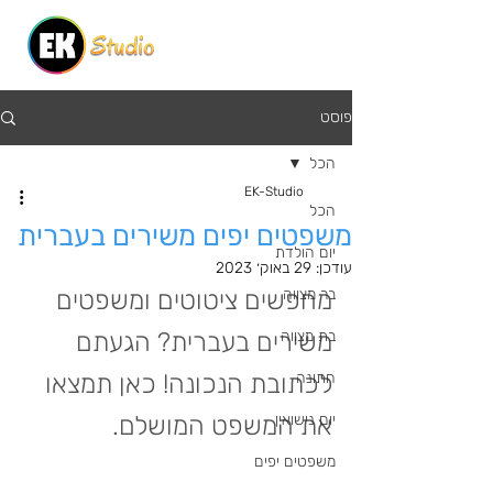
פוסט
הכל
EK-Studio
הכל
משפטים יפים משירים בעברית
יום הולדת
עודכן:
29 באוק׳ 2023
בר מצווה
מחפשים ציטוטים ומשפטים 
בת מצווה
משירים בעברית? הגעתם 
חתונה
לכתובת הנכונה! כאן תמצאו 
יום נישואין
את המשפט המושלם.
משפטים יפים