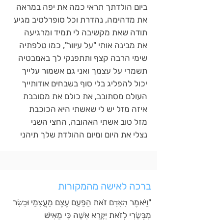
ביום הולדתך תראי כמה את יפה במראה
את מדהימה, נהדרת וכל סופרלטיב מגיע
תודה שאת מקשיבה לי תמיד ומרגיעה
את מבינה אותי "על עיוור", כמו טלפתיה
שימי הרבה קצף ותתפנקי לך באמבטיה
תשמרי על עצמך ואני גם אשמור עלייך
יכול להפליג בלי סוף בשבחים אודותייך
העולם מסתובב, את כולם את מסובבת
איזה מזל יש לי שאשתי היא הכוכבת
מזל טוב אשתי האהובה, החצי השני
נצלי את היום ומיום ההולדת שלך תיהני
ברכה לאישה מהמקורות
"וַיֹּאמֶר הָאָדָם זֹאת הַפַּעַם עֶצֶם מֵעֲצָמַי וּבָשָׂר
מִבְּשָׂרִי לְזֹאת יִקָּרֵא אִשָּׁה כִּי מֵאִישׁ