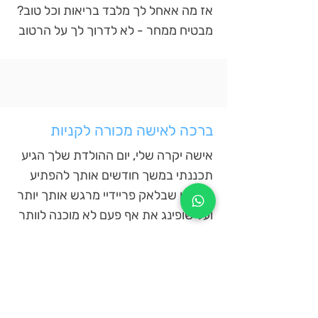
אז מה אאחל לך מלבד בריאות וכל טוב?
מבטיח ממחר - לא לדרוך לך על הרטוב
ברכה לאישה מכורה לקניות
אישה יקרה שלי, יום ההולדת שלך הגיע
תכננתי במשך חודשים אותך להפתיע
אז נכון שבלאק פריידיי מרגש אותך יותר
ועל שופינג את אף פעם לא מוכנה לוותר
את המבצעים את מחפשת יום ולילה
שלל קופונים מממשת בהנחה גדולה
אבל פעם בשנה יש יום שמוקדש רק לך
אישה מקסימה שלי, יום שהוא כולו שלך
אושר אי אפשר לקנות, אבל נעליים כן