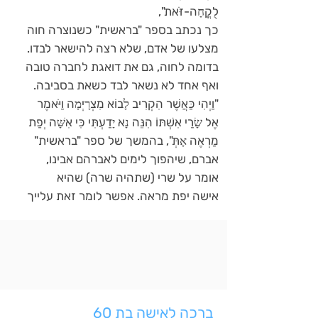
לֻקֳחָה-זֹּאת",
כך נכתב בספר "בראשית" כשנוצרה חוה
מצלעו של אדם, שלא רצה להישאר לבדו.
בדומה לחוה, גם את דואגת לחברה טובה
ואף אחד לא נשאר לבד כשאת בסביבה.
"וַיְהִי כַּאֲשֶׁר הִקְרִיב לָבוֹא מִצְרָיְמָה וַיֹּאמֶר
אֶל שָׂרַי אִשְׁתּוֹ הִנֵּה נָא יָדַעְתִּי כִּי אִשָּׁה יְפַת
מַרְאֶה אָתְּ", בהמשך של ספר "בראשית"
אברם, שיהפוך לימים לאברהם אבינו,
אומר על שרי (שתהיה שרה) שהיא
אישה יפת מראה. אפשר לומר זאת עלייך
ברכה לאישה בת 60