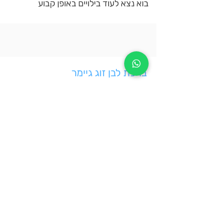
בוא נצא לעוד בילויים באופן קבוע
ברכת לבן זוג גיימר
אהוב ליבי, לך יש יום הולדת, גדלת בשנה
אשתמש בקלישאה - בשבילי אתה מתנה
גיימר לתפארת, את הקונסולה לא עוזב
שחקן-על ברמה בינלאומית, גם במחשב
על כסא גיימרים יושב ומביס את יריבים
על מנת לנצח הם חייבים להיות טובים
בקריצה אגיד שאם אתה צריך לבחור
תעדיף אותי ולא את המסך השחור
אבל לא צריך לריב, יש מספיק לכולם
אני אוהבת אותך הכי הרבה בעולם