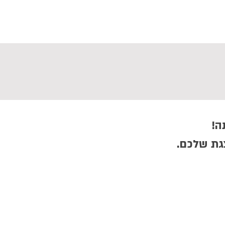
בלוג
המלצות
צור קשר
ה!
צגת שלכם.