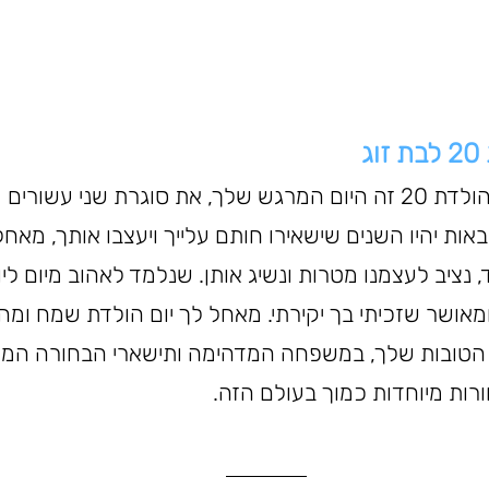
ג
בת זוגתי היקרה, יום הולדת 20 זה היום המרגש שלך, את סוגרת שני ע
ות יהיו השנים שישאירו חותם עלייך ויעצבו אותך, מאחל 
נציב לעצמנו מטרות ונשיג אותן. שנלמד לאהוב מיום ליום 
ומאושר שזכיתי בך יקירתי. מאחל לך יום הולדת שמח ומה
 הטובות שלך, במשפחה המדהימה ותישארי הבחורה המד
ורות מיוחדות כמוך בעולם הזה.