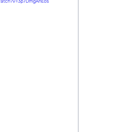
/watch?v=3p7DmgAnEos