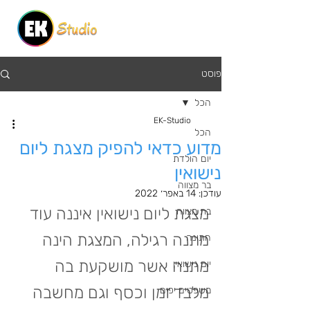
פוסט
הכל
EK-Studio
הכל
מדוע כדאי להפיק מצגת ליום
יום הולדת
נישואין
בר מצווה
עודכן:
14 באפר׳ 2022
מצגת ליום נישואין איננה עוד 
בת מצווה
מתנה רגילה, המצגת הינה 
חתונה
מתנה אשר מושקעת בה 
יום נישואין
מלבד זמן וכסף וגם מחשבה 
משפטים יפים