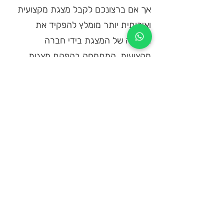
אך אם ברצונכם לקבל מצגת מקצועית 
ואיכותית יותר מומלץ להפקיד את 
הכנתה של המצגת בידי חברה 
מקצועית, המתמחה בהפקת מצגות 
לאירועים.
3. הצד המוסיקלי 
– במצגת משולבים 
קטעים מוסיקלים, רצוי שהם יהיו 
שירים 
ליום נישואין
 האהובים על בני הזוג.
ברכות ואיחולים
 – אחד החלקים 
החשובים במצגת הינו השלב של 
הברכות שמאחלים כל הקרובים 
והידידים לבני הזוג, לכן מומלץ לשלב 