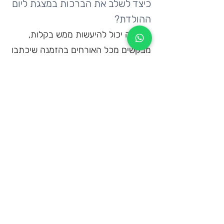
כיצד לשלב את הברכות במצגת ליום 
ההולדת?
כיום זה יכול להיעשות ממש בקלות, 
מבקשים מכל האורחים בהזמנה שיכתבו 
ברכה יפה לחתן או לכלת האירוע, אם 
הם יוכלו לשלוח אותה מוקלטת בצירוף 
התמונה של המברך זה מצויין ויותר 
מרשים, אין צורך לשלוח את הברכות 
באמצעות הדואר הרגיל ולחכות כמה 
ימים או שבועות עד שזה יגיע, ניתן 
לשלוח את זה במייל ולקבל את זה 
במיידי. 
בסוף המצגת ניתן לערוך את הקטע של 
הברכות מהסבא ומהסבתא, ההורים, 