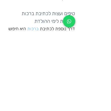
טיפים ועצות לכתיבת ברכות 
במצגות לימי ההולדת
דרך נוספת לכתיבת 
ברכות
 היא חיפוש 
באמצעות אתרי האינטרנט השונים, 
ישנם הרבה אתרים המציעים מגוון רחב 
של ברכות לכל אירוע החל מיום הולדת, 
מסיבת סיום, מתנה למורה, לגננת ועוד, 
לא חייב להעתיק את הברכות מילה 
במילה, ניתן לשלב בין כמה סוגים או 
לשאוב מתוכם רעיונות.
שימו לב שהברכה תהיה מכוונת אישית 
לחתן האירוע ולאופי של המסיבה אם 