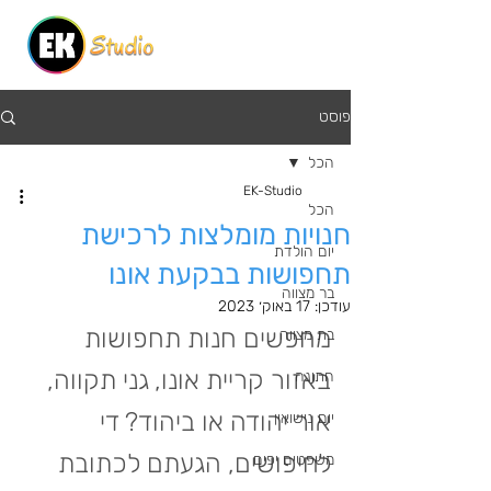
פוסט
הכל
EK-Studio
הכל
חנויות מומלצות לרכישת
יום הולדת
תחפושות בבקעת אונו
בר מצווה
עודכן:
17 באוק׳ 2023
מחפשים חנות תחפושות 
בת מצווה
באזור קריית אונו, גני תקווה, 
חתונה
אור יהודה או ביהוד? די 
יום נישואין
לחיפושים, הגעתם לכתובת 
משפטים יפים