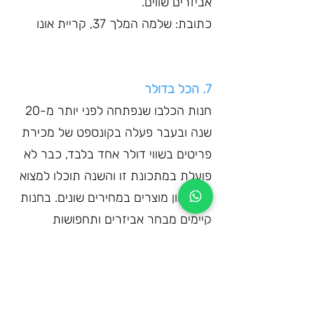
אביזרים שווים.
כתובת: שלמה המלך 37, קריית אונו
7. הכל בדולר 
חנות הכלבו שנפתחה לפני יותר מ-20 
שנה ובעבר פעלה בקונספט של מכירת 
פריטים בשווי דולר אחד בלבד, כבר לא 
פועלת במתכונת זו והשנה תוכלו למצוא 
בה מגוון מוצרים במחירים שונים. בחנות 
קיימים מבחר אביזרים ותחפושות 
במחירים אטרקטיביים. לסניף בדיזינגוף 
סנטר קיים אתר בו תוכלו לרכוש 
תחפושות אונליין, ואם כבר קפצתם 
לקניון קריית אונו לרשת ביג טויס 