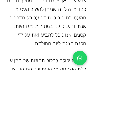
אבא אחד אך ישנם זמנים במהלך החיים 
כמו ימי הולדת שניתן להשיב מעט מן 
המעט ולהוקיר לו תודה על כל הדברים 
שנתן והעניק לנו במסירות מאז היותנו 
קטנים, אנו נוכל להביע זאת על ידי 
הכנת מצגת ליום ההולדת.
המצגת יכולה לכלול תמונות של חתן או 
כלת השמחה מתקופת ילדותם תוך ציון 
של אירועים משמעותיים כמו כניסה 
לכיתה א', השתתפות במסיבות ובהצגות, 
תקופת ההיכרות עם בן או בת הזוג, 
חופה, חתונה, הולדת הילדים והרשימה 
היא ארוכה, בגיל 70 הבן אדם בוודאי 
הספיק לעבור לא מעט דברים במהלך 